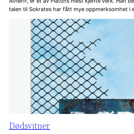
Athen», er et av Platons mest kjente verk. Han be
talen til Sokrates har fått mye oppmerksomhet i 
Dødsvitner