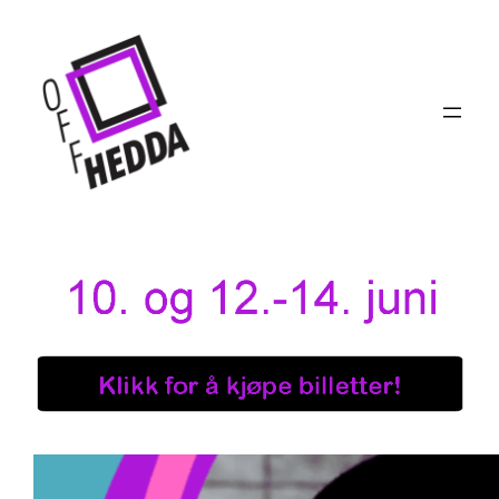
Hopp
til
innhold