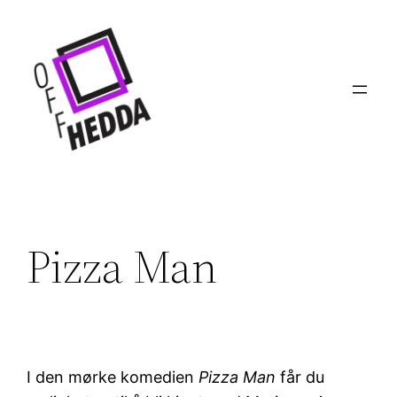
Hopp
til
innhold
Pizza Man
I den mørke komedien
Pizza Man
får du